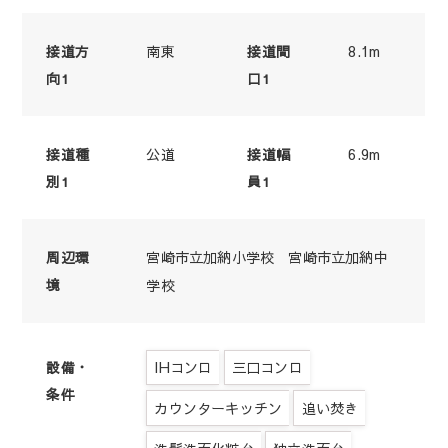
南東
8.1m
接道方
接道間
向1
口1
公道
6.9m
接道種
接道幅
別1
員1
宮崎市立加納小学校 宮崎市立加納中
周辺環
境
学校
IHコンロ
三口コンロ
設備・
条件
カウンターキッチン
追い焚き