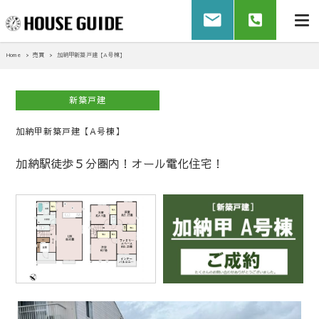
Home
売買
加納甲新築戸建【A号棟】
新築戸建
加納甲新築戸建【A号棟】
加納駅徒歩５分圏内！オール電化住宅！