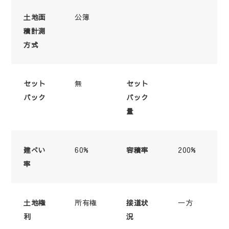
公簿
土地面
積計測
方式
無
セット
セット
バック
バック
量
60%
200%
建ぺい
容積率
率
所有権
一方
土地権
接道状
利
況