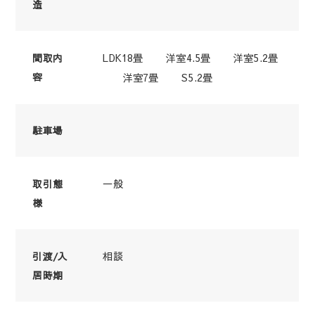
造
LDK18畳 洋室4.5畳 洋室5.2畳
間取内
容
洋室7畳 S5.2畳
駐車場
一般
取引態
様
相談
引渡/入
居時期