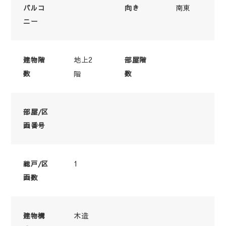
南東
バルコ
向き
ニー
地上2
建物階
部屋階
数
階
数
部屋/区
画番号
1
総戸/区
画数
木造
建物構