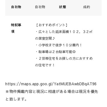
自社物
成約
自社物
状態
【おすすめポイント】
特記事
項
・広々とした延床面積１０２．３２㎡
の居室空間♪
・小学校まで徒歩１０分圏内！
・駐車場は２台駐車可能◎
・２世帯住宅をお探しの方におすすめ
の住宅です！
https://maps.app.goo.gl/YatMUEBAwbDBqAT96
※物件掲載内容と現況に相違がある場合は現況を優先
と致します。