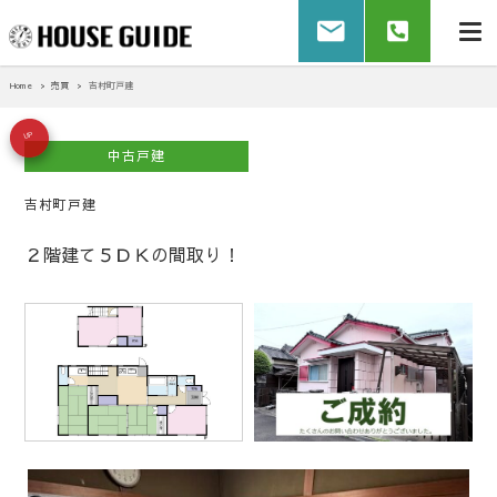
Home
売買
吉村町戸建
UP
中古戸建
吉村町戸建
２階建て５ＤＫの間取り！