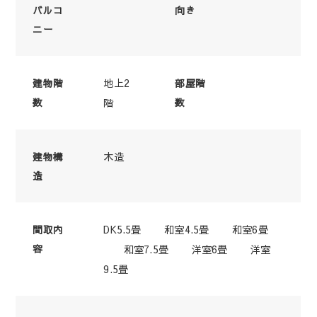
バルコ
向き
ニー
地上2
建物階
部屋階
数
階
数
木造
建物構
造
DK5.5畳 和室4.5畳 和室6畳
間取内
容
和室7.5畳 洋室6畳 洋室
9.5畳