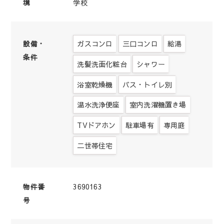
境
学校
ガスコンロ
三口コンロ
給湯
設備・
条件
洗髪洗面化粧台
シャワー
浴室乾燥機
バス・トイレ別
温水洗浄便座
室内洗濯機置き場
TVドアホン
駐車場有
専用庭
二世帯住宅
3690163
物件番
号