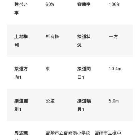
60%
100%
建ぺい
容積率
率
所有権
一方
土地権
接道状
利
況
東
10.4m
接道方
接道間
向1
口1
公道
5.0m
接道種
接道幅
別1
員1
宮崎市立宮崎港小学校 宮崎市立檍中
周辺環