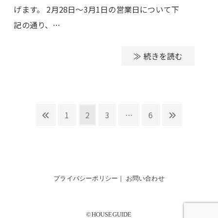
げます。 2月28日～3月1日の営業日について下
記の通り、…
≫ 続きを読む
投
Previous
Page
Page
Page
Page
Next
1
2
3
…
6
稿
page
page
ナ
ビ
ゲ
プライバシーポリシー
｜
お問い合わせ
ー
シ
ョ
©HOUSEGUIDE