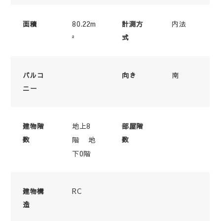
80.22m
内法
面積
計測方
²
式
南
バルコ
向き
ニー
地上8
建物階
部屋階
数
階 地
数
下0階
RC
建物構
造