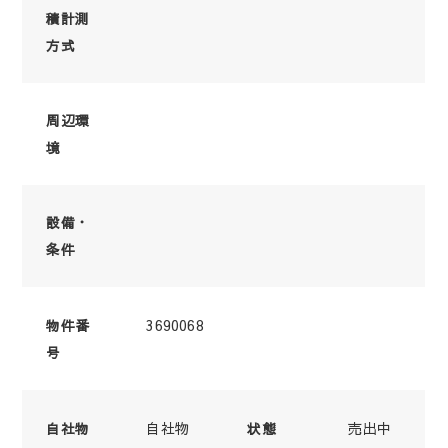
積計測
方式
周辺環
境
設備・
条件
3690068
物件番
号
自社物
売出中
自社物
状態