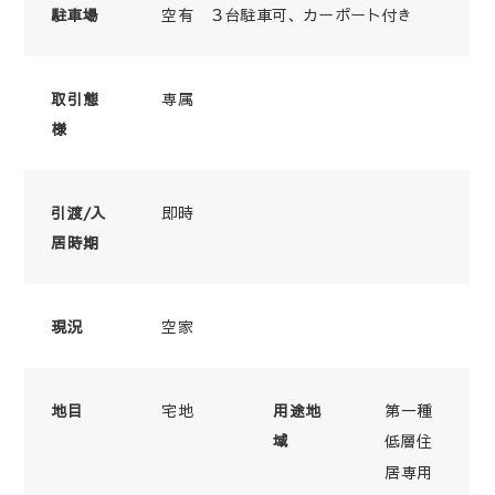
空有 ３台駐車可、カーポート付き
駐車場
専属
取引態
様
即時
引渡/入
居時期
空家
現況
宅地
第一種
地目
用途地
域
低層住
居専用