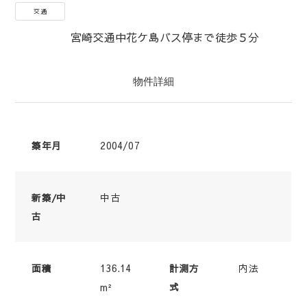
交通
宮崎交通中花ケ島バス停まで徒歩５分
物件詳細
2004/07
築年月
中古
新築/中
古
136.14
内法
面積
計測方
m²
式