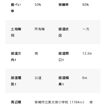
50%
80%
建ぺい
容積率
率
所有権
一方
土地権
接道状
利
況
南
12.3m
接道方
接道間
向1
口1
公道
6m
接道種
接道幅
別1
員1
宮崎市立東大宮小学校（1184ｍ） 宮
周辺環