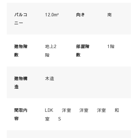
12.0m²
南
バルコ
向き
ニー
地上2
1階
建物階
部屋階
数
階
数
木造
建物構
造
LDK 洋室 洋室 洋室 和
間取内
容
室 S