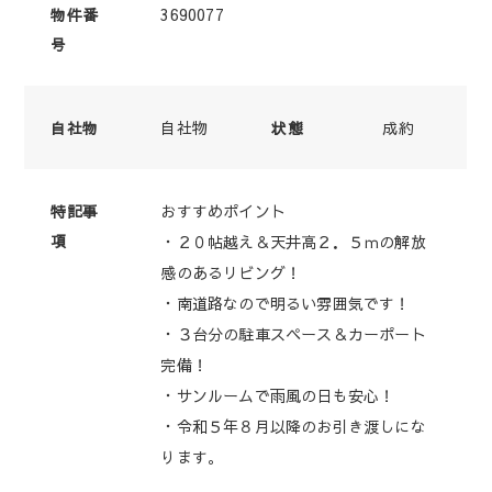
3690077
物件番
号
自社物
成約
自社物
状態
おすすめポイント
特記事
項
・２０帖越え＆天井高２．５ｍの解放
感のあるリビング！
・南道路なので明るい雰囲気です！
・３台分の駐車スペース＆カーポート
完備！
・サンルームで雨風の日も安心！
・令和５年８月以降のお引き渡しにな
ります。