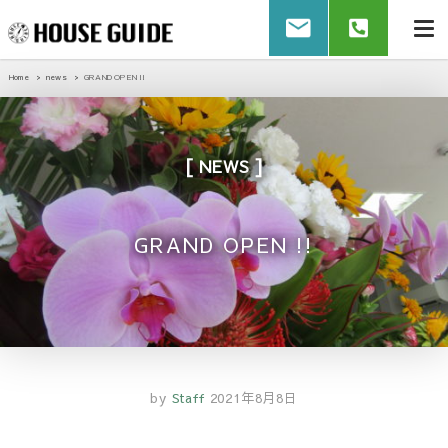
Home
news
GRAND OPEN !!
NEWS
GRAND OPEN !!
by
Staff
2021年8月8日