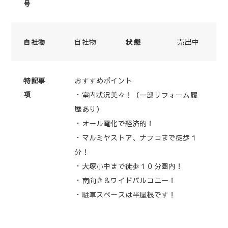
号
自社物
売出中
自社物
状態
おすすめポイント
特記事
項
・室内状況美々！（一部リフォーム履
歴あり）
・オール電化で経済的！
・マルミヤストア、ナフコまで徒歩１
分！
・大塚小中まで徒歩１０分圏内！
・南向き＆ワイドバルコニー！
・駐車スペースは半屋根です！