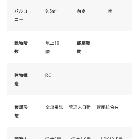
9.5m²
南
バルコ
向き
ニー
地上10
建物階
部屋階
数
階
数
RC
建物構
造
全部委託 管理人日勤 管理組合有
管理形
態
洋室6畳 洋室4.6畳 LDK13.5畳