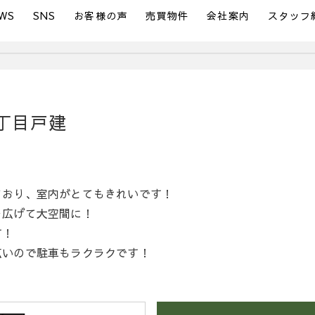
WS
SNS
お客様の声
売買物件
会社案内
スタッフ
丁目戸建
ており、室内がとてもきれいです！
を広げて大空間に！
す！
広いので駐車もラクラクです！