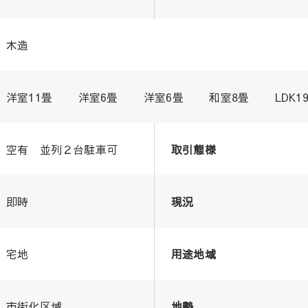
木造
洋室11畳 洋室6畳 洋室6畳 和室8畳 LDK1
空有 並列２台駐車可
取引態様
即時
現況
宅地
用途地域
市街化区域
地勢