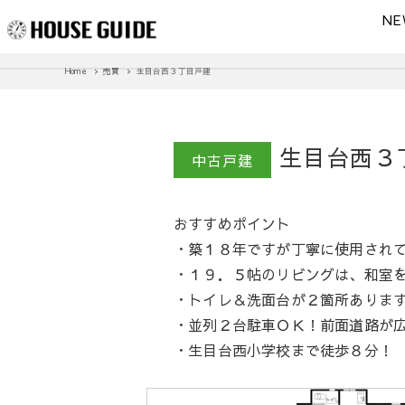
NE
Home
売買
生目台西３丁目戸建
生目台西３
中古戸建
おすすめポイント
・築１８年ですが丁寧に使用され
・１９．５帖のリビングは、和室
・トイレ＆洗面台が２箇所ありま
・並列２台駐車ＯＫ！前面道路が
・生目台西小学校まで徒歩８分！