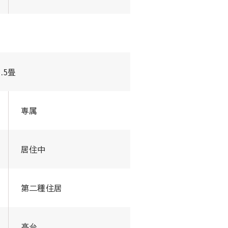
9.5畳
専属
居住中
第二種住居
高台