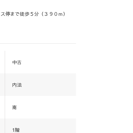
バス停まで徒歩５分（３９０ｍ）
中古
内法
南
1階