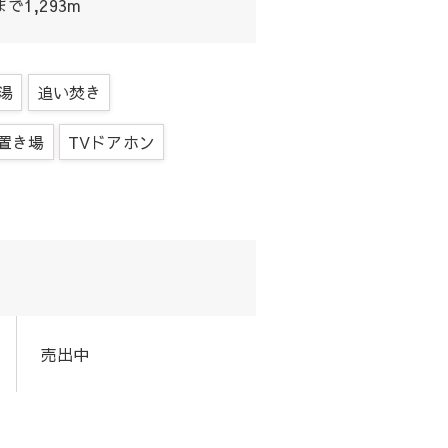
1,293m
湯
追い焚き
置き場
TVドアホン
売出中