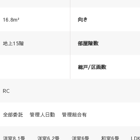
16.8m²
向き
地上15階
部屋階数
総戸/区画数
RC
全部委託 管理人日勤 管理組合有
洋室8.1畳 洋室6.2畳 洋室6畳 和室6畳 LD