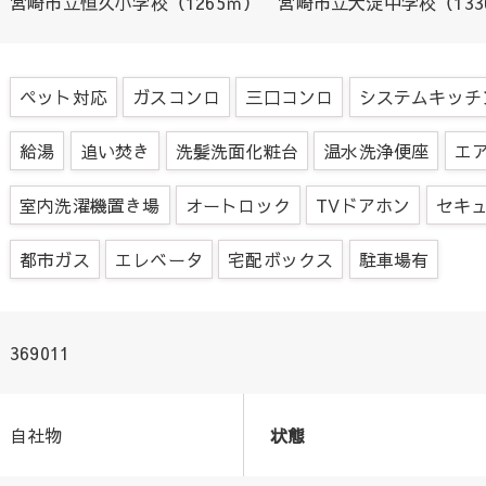
宮崎市立恒久小学校（1265ｍ） 宮崎市立大淀中学校（133
ペット対応
ガスコンロ
三口コンロ
システムキッチ
給湯
追い焚き
洗髪洗面化粧台
温水洗浄便座
エ
室内洗濯機置き場
オートロック
TVドアホン
セキ
都市ガス
エレベータ
宅配ボックス
駐車場有
369011
自社物
状態