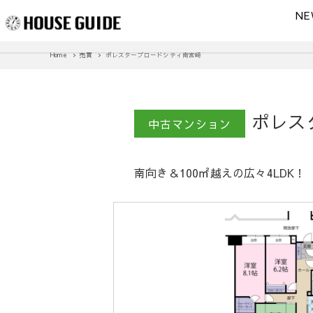
NE
Home
売買
ポレスターブロードシティ南宮崎
ポレス
中古マンション
南向き＆100㎡越えの広々4LDK！