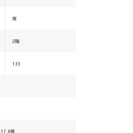
南
2階
133
K17.8畳