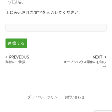
上に表示された文字を入力してください。
投
Previous
Next
Previous
Next
post:
post:
年始のご挨拶
オープンハウス開催のお知ら
稿
せ
ナ
ビ
ゲ
ー
プライバシーポリシー
｜
お問い合わせ
シ
ョ